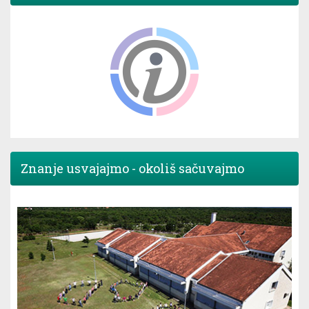
Znanje usvajajmo - okoliš sačuvajmo