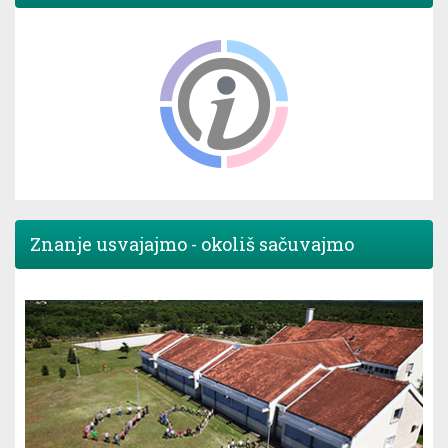
Znanje usvajajmo - okoliš sačuvajmo