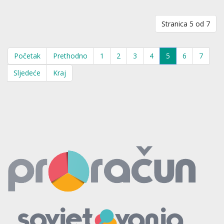
Stranica 5 od 7
Početak
Prethodno
1
2
3
4
5
6
7
Sljedeće
Kraj