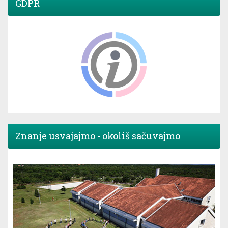
GDPR
Znanje usvajajmo - okoliš sačuvajmo