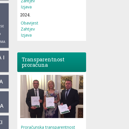
Zahtjev
Izjava
2024.
Obavijest
 SE
Zahtjev
O
Izjava
UMA
 I
Transparentnost
proračuna
A
KA
I
Proračunska transparentnost