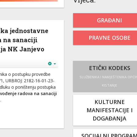
GRAĐANI
pka jednostavne
PRAVNE OSOBE
 na sanaciji
ija NK Janjevo
ETIČKI KODEKS
vilnika o postupku provedbe
SLUŽBENIKA I NAMJEŠTENIKA OPĆI
/1, URBROJ: 2182-16-01-23-
KISTANJE
 Odluku o poništenju postupka
zvođenje radova na sanaciji
o
.
KULTURNE
MANIFESTACIJE I
DOGAĐANJA
SOCIJALNI PROGRA