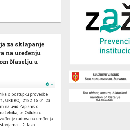
ja za sklapanje
va na uređenju
vom Naselju u
vilnika o postupku provedbe
/1, URBROJ: 2182-16-01-23-
Vam na uvid Zapisnik o
 načelnika, te Odluku o
Izvođenje radova na uređenju
stanjama – 2. faza.