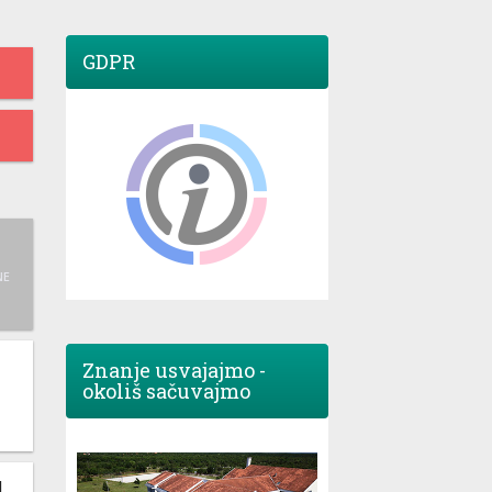
GDPR
NE
Znanje usvajajmo -
okoliš sačuvajmo
M