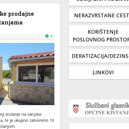
ske prodajne
NERAZVRSTANE CES
stanjama
KORIŠTENJE
POSLOVNOG PROSTO
DERATIZACIJA/DEZINS
LINKOVI
ji stolarije na vanjske
a, te je ukupno zatvoreno 10
olarijom.