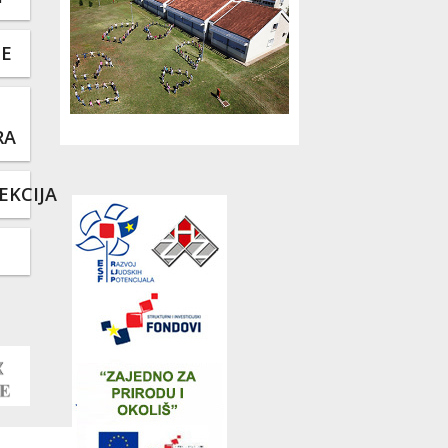
TE
RA
EKCIJA