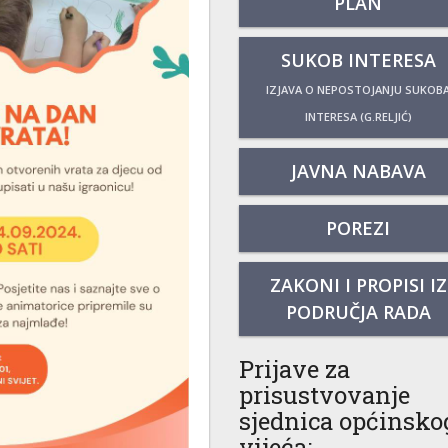
PLAN
SUKOB INTERESA
IZJAVA O NEPOSTOJANJU SUKOB
INTERESA (G.RELJIĆ)
JAVNA NABAVA
POREZI
ZAKONI I PROPISI IZ
PODRUČJA RADA
Prijave za
prisustvovanje
sjednica općinsko
vijeća: