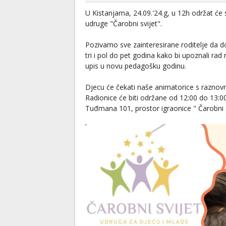
U Kistanjama, 24.09.'24.g, u 12h održat će
udruge "Čarobni svijet".
Pozivamo sve zainteresirane roditelje da 
tri i pol do pet godina kako bi upoznali rad 
upis u novu pedagošku godinu.
Djecu će čekati naše animatorice s raznovr
Radionice će biti održane od 12:00 do 13:00
Tuđmana 101, prostor igraonice " Čarobni s