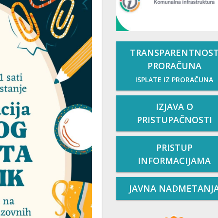
TRANSPARENTNOS
PRORAČUNA
ISPLATE IZ PRORAČUNA
IZJAVA O
PRISTUPAČNOSTI
PRISTUP
INFORMACIJAMA
JAVNA NADMETANJ