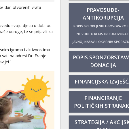
 se dan otvorenih vrata
PRAVOSUĐE-
ANTIKORUPCIJA
dovedu svoju djecu u dobi od
POPIS SKLOPLJENIH UGOVORA KOJI
naše udruge, te se prijavili za
NE VODE U REGISTRU UGOVORA 
JAVNOJ NABAVI I OKVIRNIH SPORAZ
snim igrama i aktivnostima.
 sati na adresi Dr. Franje
POPIS SPONZORSTAVA
vijet".
DONACIJA
FINANCIJSKA IZVJEŠĆ
FINANCIRANJE
POLITIČKIH STRANA
STRATEGIJA / AKCIJSK