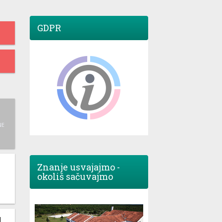
GDPR
NE
Znanje usvajajmo -
okoliš sačuvajmo
M