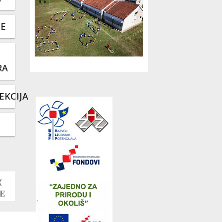
TE
RA
EKCIJA