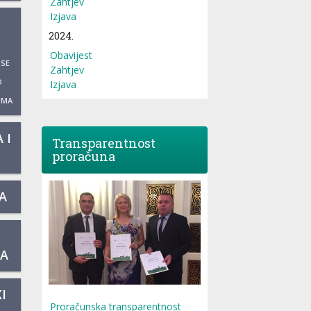
Zahtjev
Izjava
2024.
Obavijest
 SE
Zahtjev
O
Izjava
UMA
 I
Transparentnost
proračuna
A
KA
I
Proračunska transparentnost