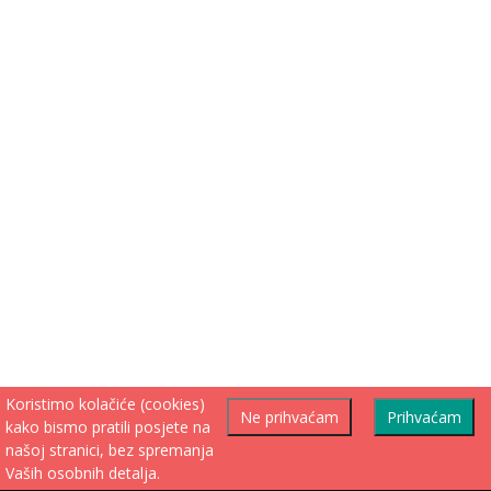
Koristimo kolačiće (cookies)
Ne prihvaćam
Prihvaćam
kako bismo pratili posjete na
našoj stranici, bez spremanja
Vaših osobnih detalja.