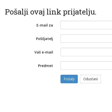
Pošalji ovaj link prijatelju.
E-mail za
Pošiljatelj
Vaš e-mail
Predmet
Pošalji
Odustani