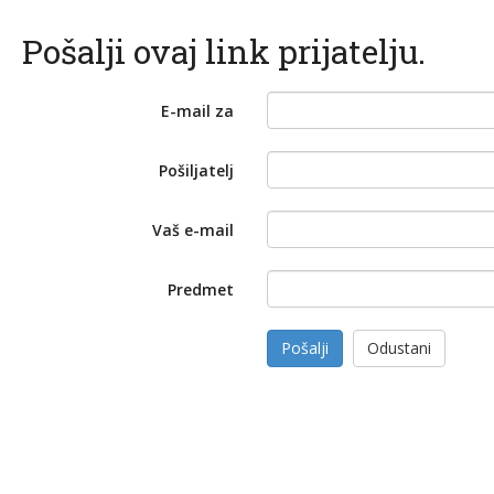
Pošalji ovaj link prijatelju.
E-mail za
Pošiljatelj
Vaš e-mail
Predmet
Pošalji
Odustani