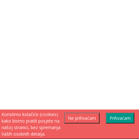
Koristimo kolačiće (cookies)
Ne prihvaćam
Prihvaćam
kako bismo pratili posjete na
našoj stranici, bez spremanja
Vaših osobnih detalja.