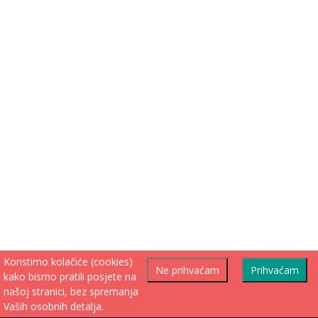
Koristimo kolačiće (cookies)
Ne prihvaćam
Prihvaćam
kako bismo pratili posjete na
našoj stranici, bez spremanja
Vaših osobnih detalja.