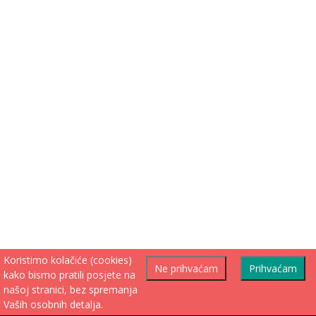
Koristimo kolačiće (cookies)
Ne prihvaćam
Prihvaćam
kako bismo pratili posjete na
našoj stranici, bez spremanja
Vaših osobnih detalja.