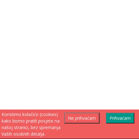
Koristimo kolačiće (cookies)
Ne prihvaćam
Prihvaćam
kako bismo pratili posjete na
našoj stranici, bez spremanja
Vaših osobnih detalja.