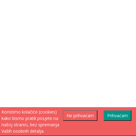
Koristimo kolačiće (cookies)
Ne prihvaćam
Prihvaćam
kako bismo pratili posjete na
našoj stranici, bez spremanja
Vaših osobnih detalja.