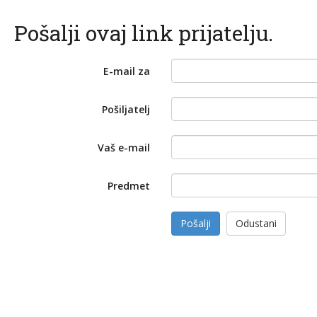
Pošalji ovaj link prijatelju.
E-mail za
Pošiljatelj
Vaš e-mail
Predmet
Pošalji
Odustani