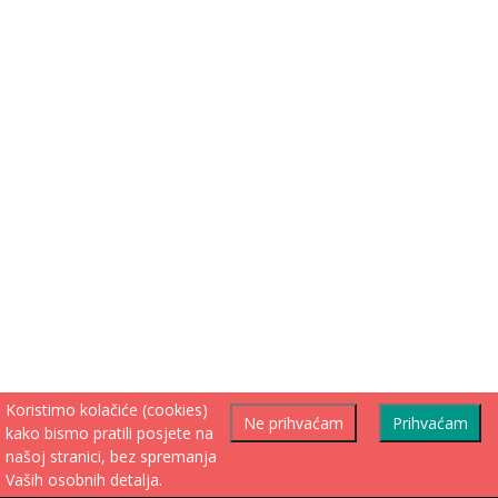
Koristimo kolačiće (cookies)
Ne prihvaćam
Prihvaćam
kako bismo pratili posjete na
našoj stranici, bez spremanja
Vaših osobnih detalja.