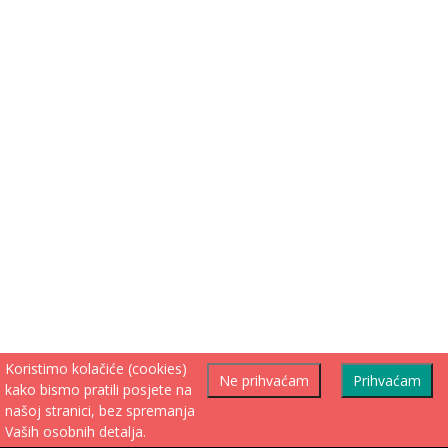
Koristimo kolačiće (cookies)
Ne prihvaćam
Prihvaćam
kako bismo pratili posjete na
našoj stranici, bez spremanja
Vaših osobnih detalja.