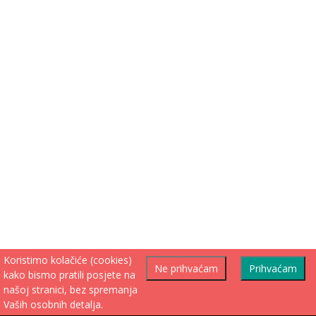
Koristimo kolačiće (cookies)
Ne prihvaćam
Prihvaćam
kako bismo pratili posjete na
našoj stranici, bez spremanja
Vaših osobnih detalja.