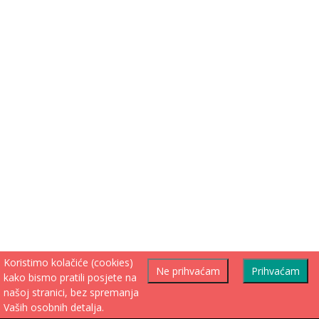
Koristimo kolačiće (cookies)
Ne prihvaćam
Prihvaćam
kako bismo pratili posjete na
našoj stranici, bez spremanja
Vaših osobnih detalja.