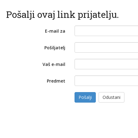
Pošalji ovaj link prijatelju.
E-mail za
Pošiljatelj
Vaš e-mail
Predmet
Pošalji
Odustani