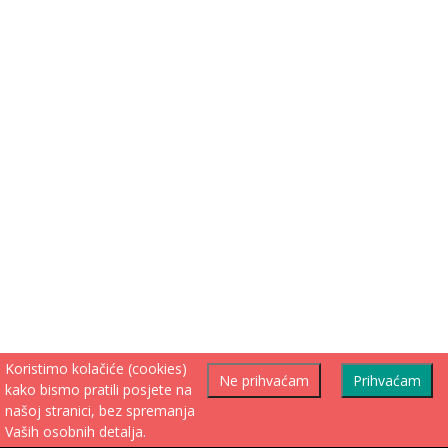
Koristimo kolačiće (cookies)
Ne prihvaćam
Prihvaćam
kako bismo pratili posjete na
našoj stranici, bez spremanja
Vaših osobnih detalja.