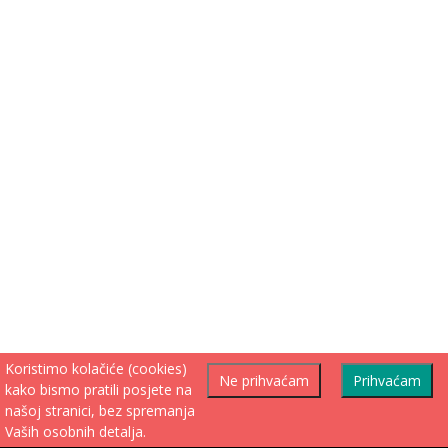
Koristimo kolačiće (cookies)
Ne prihvaćam
Prihvaćam
kako bismo pratili posjete na
našoj stranici, bez spremanja
Vaših osobnih detalja.