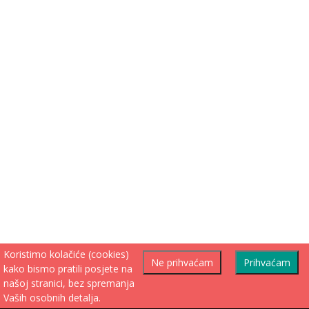
Koristimo kolačiće (cookies)
Ne prihvaćam
Prihvaćam
kako bismo pratili posjete na
našoj stranici, bez spremanja
Vaših osobnih detalja.