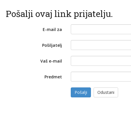
Pošalji ovaj link prijatelju.
E-mail za
Pošiljatelj
Vaš e-mail
Predmet
Pošalji
Odustani