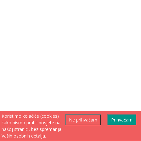
Koristimo kolačiće (cookies)
Ne prihvaćam
Prihvaćam
kako bismo pratili posjete na
našoj stranici, bez spremanja
Vaših osobnih detalja.