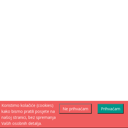
Koristimo kolačiće (cookies)
Ne prihvaćam
Prihvaćam
kako bismo pratili posjete na
našoj stranici, bez spremanja
Vaših osobnih detalja.