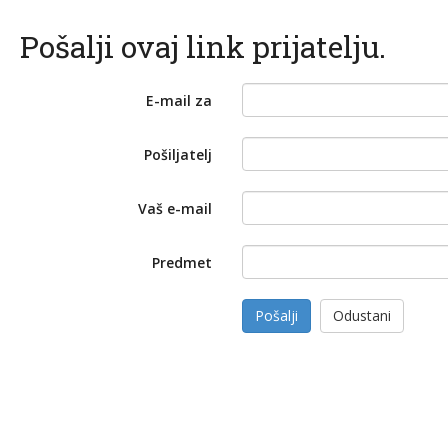
Pošalji ovaj link prijatelju.
E-mail za
Pošiljatelj
Vaš e-mail
Predmet
Pošalji
Odustani