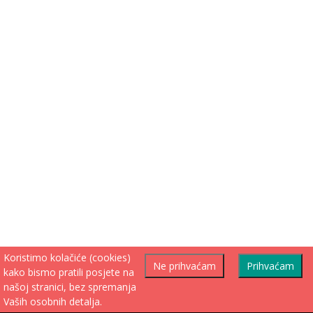
Koristimo kolačiće (cookies)
Ne prihvaćam
Prihvaćam
kako bismo pratili posjete na
našoj stranici, bez spremanja
Vaših osobnih detalja.