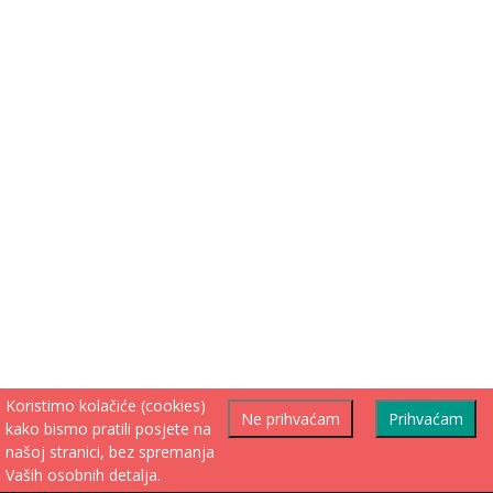
Koristimo kolačiće (cookies)
Ne prihvaćam
Prihvaćam
kako bismo pratili posjete na
našoj stranici, bez spremanja
Vaših osobnih detalja.