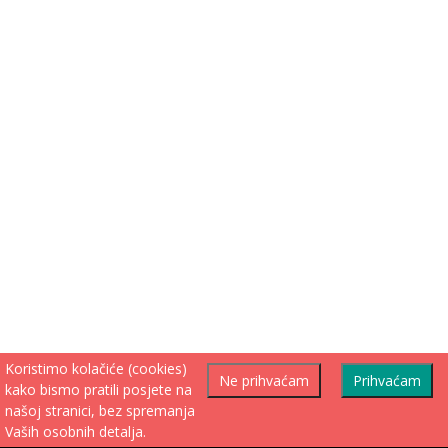
Koristimo kolačiće (cookies)
Ne prihvaćam
Prihvaćam
kako bismo pratili posjete na
našoj stranici, bez spremanja
Vaših osobnih detalja.