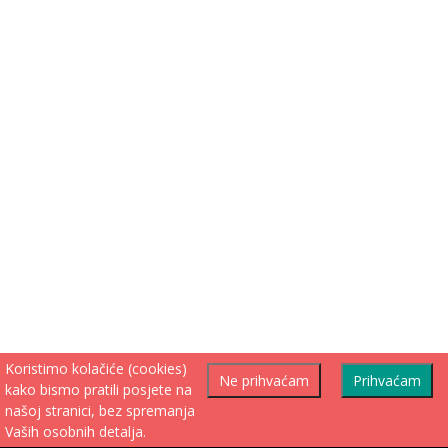
Koristimo kolačiće (cookies)
Ne prihvaćam
Prihvaćam
kako bismo pratili posjete na
našoj stranici, bez spremanja
Vaših osobnih detalja.