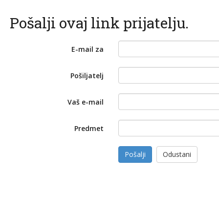
Pošalji ovaj link prijatelju.
E-mail za
Pošiljatelj
Vaš e-mail
Predmet
Pošalji
Odustani