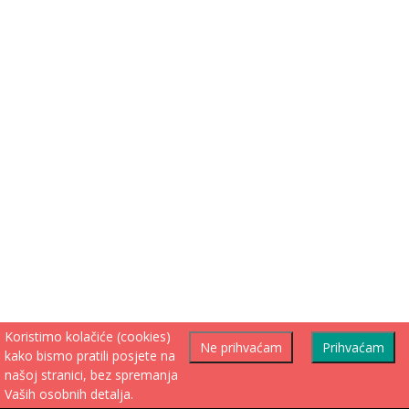
Koristimo kolačiće (cookies)
Ne prihvaćam
Prihvaćam
kako bismo pratili posjete na
našoj stranici, bez spremanja
Vaših osobnih detalja.