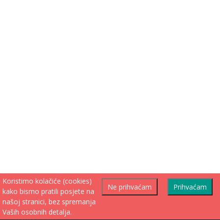
Koristimo kolačiće (cookies)
Ne prihvaćam
Prihvaćam
kako bismo pratili posjete na
našoj stranici, bez spremanja
Vaših osobnih detalja.