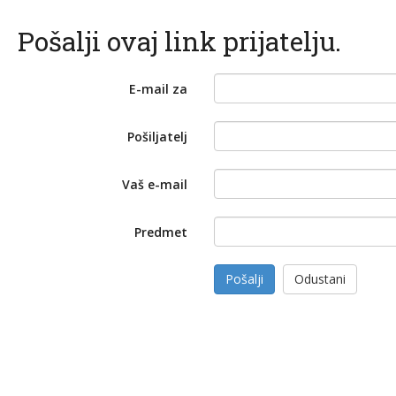
Pošalji ovaj link prijatelju.
E-mail za
Pošiljatelj
Vaš e-mail
Predmet
Pošalji
Odustani