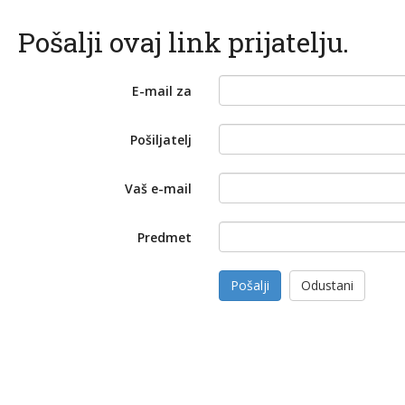
Pošalji ovaj link prijatelju.
E-mail za
Pošiljatelj
Vaš e-mail
Predmet
Pošalji
Odustani