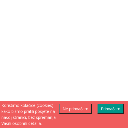
Koristimo kolačiće (cookies)
Ne prihvaćam
Prihvaćam
kako bismo pratili posjete na
našoj stranici, bez spremanja
Vaših osobnih detalja.