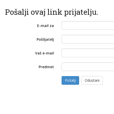
Pošalji ovaj link prijatelju.
E-mail za
Pošiljatelj
Vaš e-mail
Predmet
Pošalji
Odustani