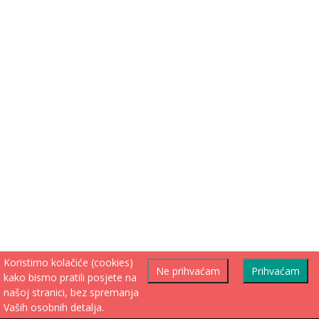
Koristimo kolačiće (cookies)
Ne prihvaćam
Prihvaćam
kako bismo pratili posjete na
našoj stranici, bez spremanja
Vaših osobnih detalja.