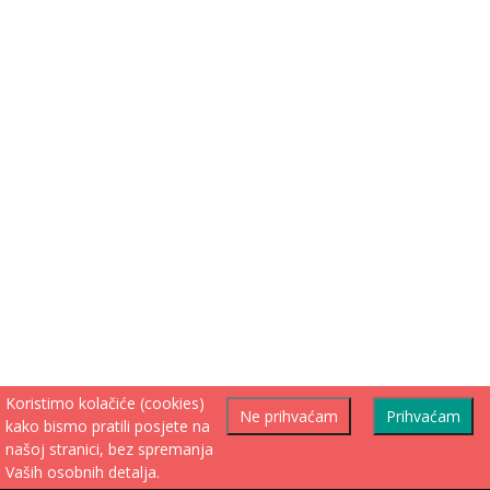
Koristimo kolačiće (cookies)
Ne prihvaćam
Prihvaćam
kako bismo pratili posjete na
našoj stranici, bez spremanja
Vaših osobnih detalja.