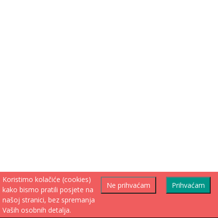
Koristimo kolačiće (cookies)
Ne prihvaćam
Prihvaćam
kako bismo pratili posjete na
našoj stranici, bez spremanja
Vaših osobnih detalja.