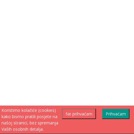
Koristimo kolačiće (cookies)
Ne prihvaćam
Prihvaćam
kako bismo pratili posjete na
našoj stranici, bez spremanja
Vaših osobnih detalja.