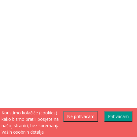
Koristimo kolačiće (cookies)
Ne prihvaćam
Prihvaćam
kako bismo pratili posjete na
našoj stranici, bez spremanja
Vaših osobnih detalja.