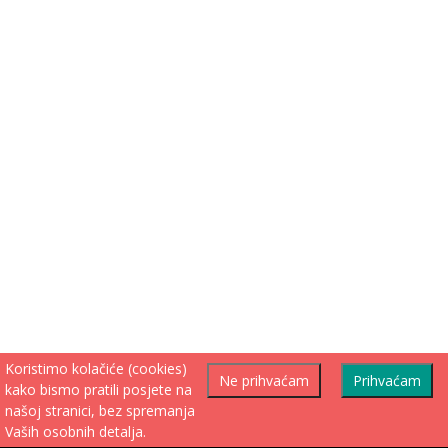
Koristimo kolačiće (cookies)
Ne prihvaćam
Prihvaćam
kako bismo pratili posjete na
našoj stranici, bez spremanja
Vaših osobnih detalja.