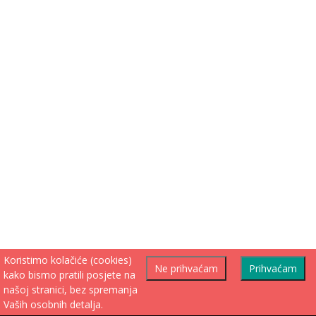
Koristimo kolačiće (cookies)
Ne prihvaćam
Prihvaćam
kako bismo pratili posjete na
našoj stranici, bez spremanja
Vaših osobnih detalja.