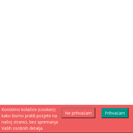
Koristimo kolačiće (cookies)
Ne prihvaćam
Prihvaćam
kako bismo pratili posjete na
našoj stranici, bez spremanja
Vaših osobnih detalja.