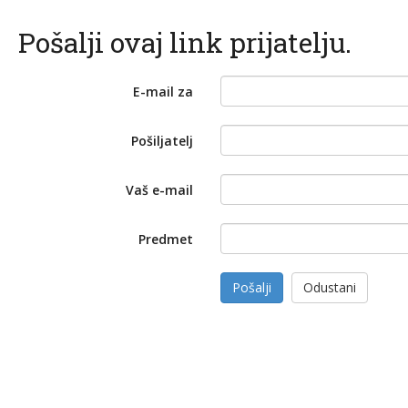
Pošalji ovaj link prijatelju.
E-mail za
Pošiljatelj
Vaš e-mail
Predmet
Pošalji
Odustani