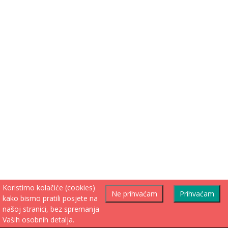
Koristimo kolačiće (cookies)
Ne prihvaćam
Prihvaćam
kako bismo pratili posjete na
našoj stranici, bez spremanja
Vaših osobnih detalja.