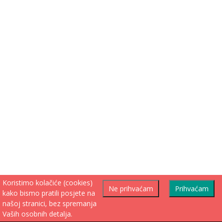
Koristimo kolačiće (cookies)
Ne prihvaćam
Prihvaćam
kako bismo pratili posjete na
našoj stranici, bez spremanja
Vaših osobnih detalja.