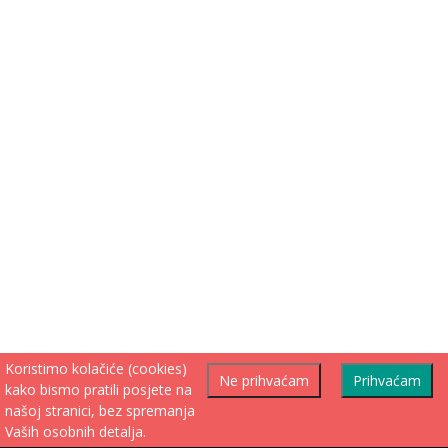
Koristimo kolačiće (cookies)
Ne prihvaćam
Prihvaćam
kako bismo pratili posjete na
našoj stranici, bez spremanja
Vaših osobnih detalja.