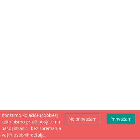
Koristimo kolačiće (cookies)
Ne prihvaćam
Prihvaćam
kako bismo pratili posjete na
našoj stranici, bez spremanja
Vaših osobnih detalja.